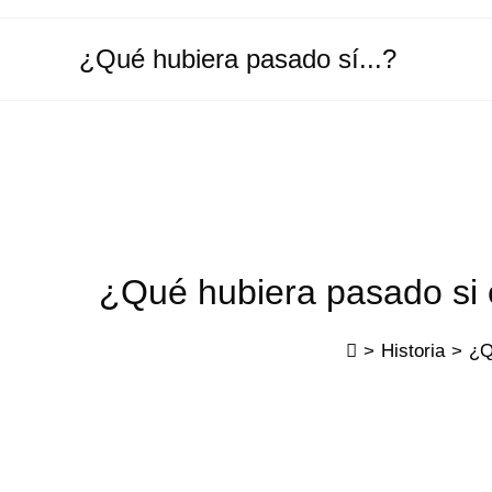
Ir
al
¿Qué hubiera pasado sí...?
contenido
¿Qué hubiera pasado si 
>
Historia
>
¿Q