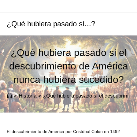
Ir
al
contenido
¿Qué hubiera pasado sí...?
¿Qué hubiera pasado si el
descubrimiento de América
nunca hubiera sucedido?
>
Historia
>
¿Qué hubiera pasado si el descubrimien
El descubrimiento de América por Cristóbal Colón en 1492