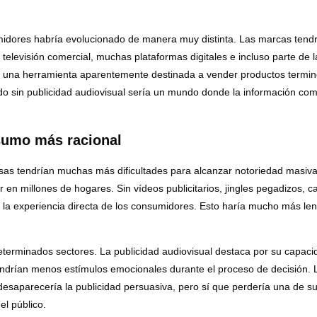
idores habría evolucionado de manera muy distinta. Las marcas tendría
a televisión comercial, muchas plataformas digitales e incluso parte d
 cómo una herramienta aparentemente destinada a vender productos ter
in publicidad audiovisual sería un mundo donde la información comerc
sumo más racional
esas tendrían muchas más dificultades para alcanzar notoriedad masiva
en millones de hogares. Sin vídeos publicitarios, jingles pegadizos, 
 la experiencia directa de los consumidores. Esto haría mucho más len
erminados sectores. La publicidad audiovisual destaca por su capacid
endrían menos estímulos emocionales durante el proceso de decisión. La
 desaparecería la publicidad persuasiva, pero sí que perdería una de 
el público.