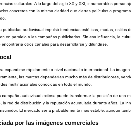
rencias culturales. A lo largo del siglo XX y XXI, innumerables perso
s concretos con la misma claridad que ciertas películas o programas d
ido.
 publicidad audiovisual impulsó tendencias estéticas, modas, estilos d
aron en paralelo a las campañas publicitarias. Sin esa influencia, la c
 encontraría otros canales para desarrollarse y difundirse.
local
ara expandirse rápidamente a nivel nacional o internacional. La image
erramienta, las marcas dependerían mucho más de distribuidores, vend
randes multinacionales conocidas en todo el mundo.
 campaña audiovisual exitosa puede transformar la posición de una m
 la red de distribución y la reputación acumulada durante años. La in
onsumidor. El mercado sería probablemente más estable, aunque tamb
iada por las imágenes comerciales