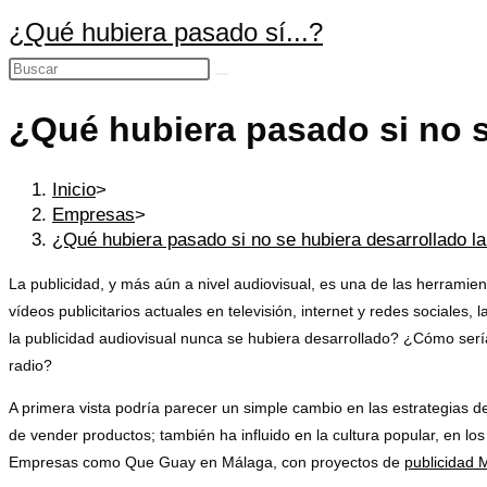
Ir
¿Qué hubiera pasado sí...?
al
Buscar
contenido
en
¿Qué hubiera pasado si no s
esta
web
Inicio
>
Empresas
>
¿Qué hubiera pasado si no se hubiera desarrollado la
La publicidad, y más aún a nivel audiovisual, es una de las herramie
vídeos publicitarios actuales en televisión, internet y redes sociale
la publicidad audiovisual nunca se hubiera desarrollado? ¿Cómo ser
radio?
A primera vista podría parecer un simple cambio en las estrategias 
de vender productos; también ha influido en la cultura popular, en lo
Empresas como Que Guay en Málaga, con proyectos de
publicidad 