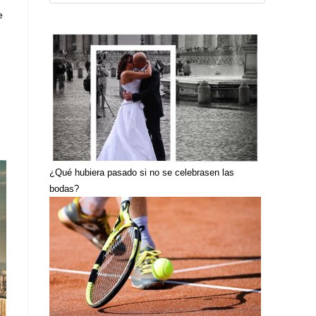
e
¿Qué hubiera pasado si no se celebrasen las
bodas?