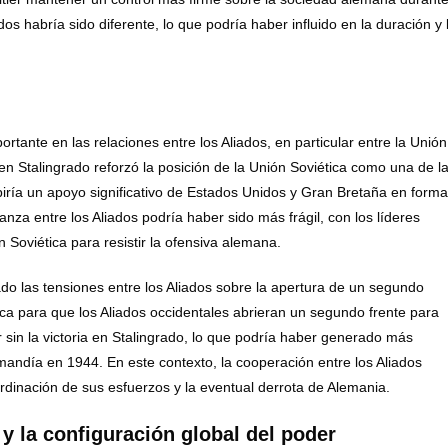
 habría sido diferente, lo que podría haber influido en la duración y 
tante en las relaciones entre los Aliados, en particular entre la Unión
a en Stalingrado reforzó la posición de la Unión Soviética como una de l
ibiría un apoyo significativo de Estados Unidos y Gran Bretaña en forma
fianza entre los Aliados podría haber sido más frágil, con los líderes
Soviética para resistir la ofensiva alemana.
o las tensiones entre los Aliados sobre la apertura de un segundo
ica para que los Aliados occidentales abrieran un segundo frente para
r sin la victoria en Stalingrado, lo que podría haber generado más
ormandía en 1944. En este contexto, la cooperación entre los Aliados
ordinación de sus esfuerzos y la eventual derrota de Alemania.
 y la configuración global del poder