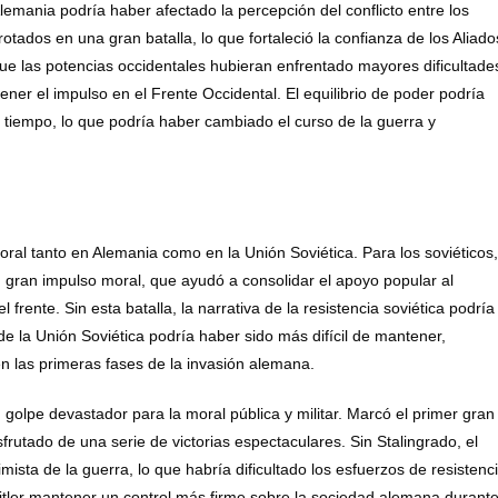
lemania podría haber afectado la percepción del conflicto entre los
otados en una gran batalla, lo que fortaleció la confianza de los Aliado
le que las potencias occidentales hubieran enfrentado mayores dificultade
ner el impulso en el Frente Occidental. El equilibrio de poder podría
iempo, lo que podría haber cambiado el curso de la guerra y
oral tanto en Alemania como en la Unión Soviética. Para los soviéticos,
un gran impulso moral, que ayudó a consolidar el apoyo popular al
frente. Sin esta batalla, la narrativa de la resistencia soviética podría
e la Unión Soviética podría haber sido más difícil de mantener,
 las primeras fases de la invasión alemana.
n golpe devastador para la moral pública y militar. Marcó el primer gran
frutado de una serie de victorias espectaculares. Sin Stalingrado, el
sta de la guerra, lo que habría dificultado los esfuerzos de resistenc
Hitler mantener un control más firme sobre la sociedad alemana durant