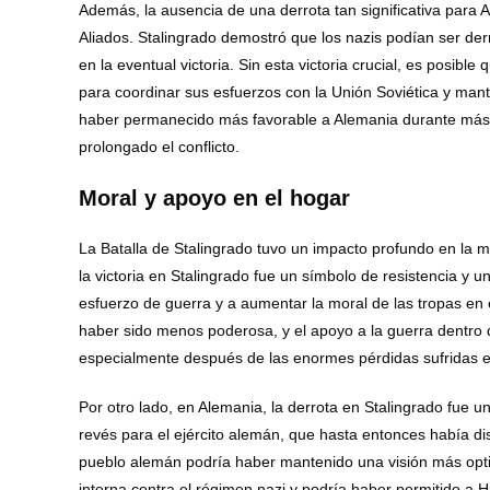
Además, la ausencia de una derrota tan significativa para A
Aliados. Stalingrado demostró que los nazis podían ser derr
en la eventual victoria. Sin esta victoria crucial, es posib
para coordinar sus esfuerzos con la Unión Soviética y mante
haber permanecido más favorable a Alemania durante más t
prolongado el conflicto.
Moral y apoyo en el hogar
La Batalla de Stalingrado tuvo un impacto profundo en la m
la victoria en Stalingrado fue un símbolo de resistencia y 
esfuerzo de guerra y a aumentar la moral de las tropas en el 
haber sido menos poderosa, y el apoyo a la guerra dentro d
especialmente después de las enormes pérdidas sufridas en
Por otro lado, en Alemania, la derrota en Stalingrado fue u
revés para el ejército alemán, que hasta entonces había dis
pueblo alemán podría haber mantenido una visión más optimi
interna contra el régimen nazi y podría haber permitido a 