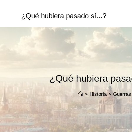
Ir
al
¿Qué hubiera pasado sí...?
contenido
¿Qué hubiera pasado
>
Historia
>
Guerras 